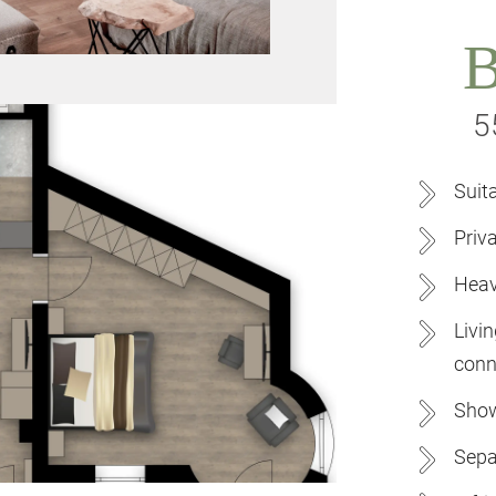
5
Suit
Priv
Heav
Livi
conn
Show
Separ