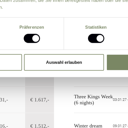
 Daten zusammen, die Sie ihnen bereitgestellt haben oder die s
n.
(from 6 nights)
Weekly flat-rate
Präferenzen
Statistiken
Pre winter skiing
16,-
€ 1.512,-
28.11.26 
Auswahl erlauben
Christmas
36,-
€ 1.652,-
19.12.26 
Three Kings Week
31,-
€ 1.617,-
03.01.27 
(6 nights)
Winter dream
16,-
€ 1.512,-
09.01.27 