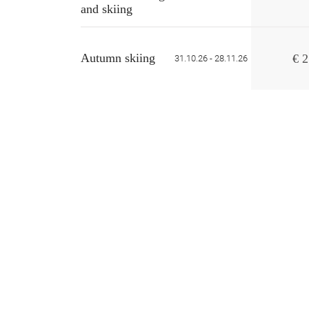
and skiing
Autumn skiing
€ 2
31.10.26 - 28.11.26