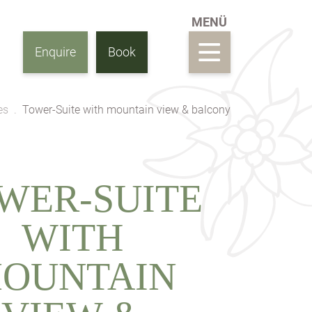
Enquire
Book
es
Tower-Suite with mountain view & balcony
WER-SUITE
WITH
OUNTAIN