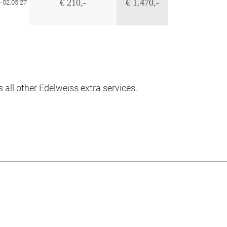
€ 210,-
€ 1.470,-
- 02.05.27
 all other Edelweiss extra services.