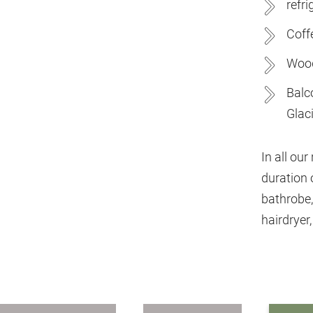
refri
Coff
Wood
Balc
Glac
In all our
duration 
bathrobe,
hairdryer