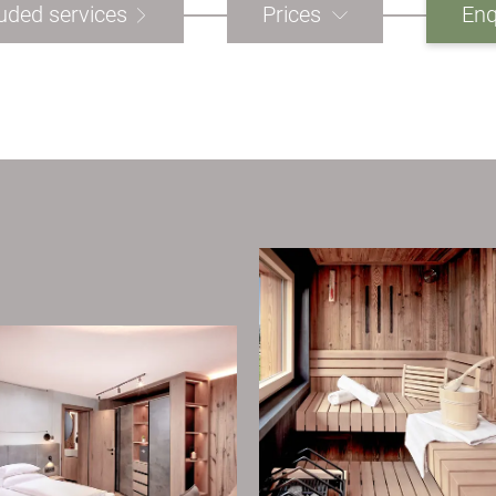
luded services
Prices
Enq