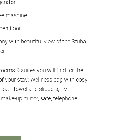
gerator
ee mashine
en floor
ony with beautiful view of the Stubai
ier
 rooms & suites you will find for the
of your stay: Wellness bag with cosy
 bath towel and slippers, TV,
, make-up mirror, safe, telephone.