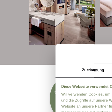
Zustimmung
for children under
Diese Webseite verwendet 
FREE
5!
Wir verwenden Cookies, um I
Outside the vacation
season in Septe
October & Nove
mber,
und die Zugriffe auf unsere 
mber
Website an unsere Partner fü