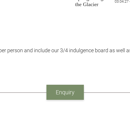
03.04.27 
the Glacier
er person and include our 3/4 indulgence board as well as
Enquiry