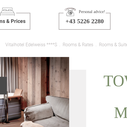
Personal advice!
+43 5226 2280
s & Prices
Vitalhotel Edelweiss ****S
Rooms & Rates
Rooms & Suit
TO
M