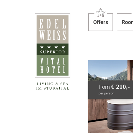
Offers
Room
€ 210,-
from
per person