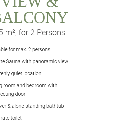
VIEW &
BALCONY
5 m², for 2 Persons
able for max. 2 persons
ate Sauna with panoramic view
enly quiet location
ng room and bedroom with
ecting door
er & alone-standing bathtub
ate toilet