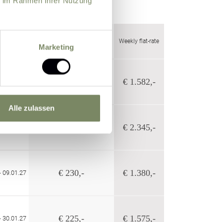
ie im Rahmen Ihrer Nutzung
Price per day (from 6 nights)
Weekly flat-rate
Marketing
€ 226,-
€ 1.582,-
- 19.12.26
Alle zulassen
€ 335,-
€ 2.345,-
- 26.12.26
€ 230,-
€ 1.380,-
- 09.01.27
€ 225,-
€ 1.575,-
- 30.01.27