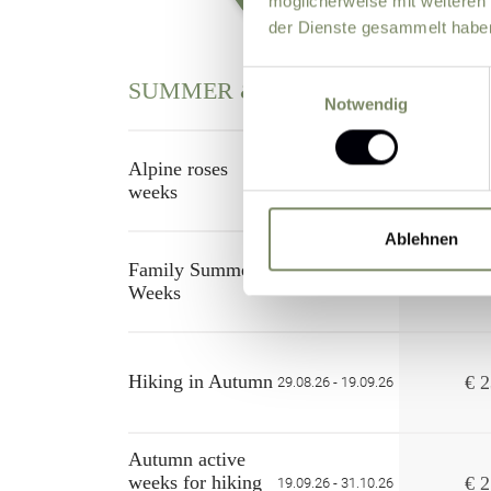
möglicherweise mit weiteren
der Dienste gesammelt habe
Einwilligungsauswahl
SUMMER & AUTUMN
Price per day 
Notwendig
Alpine roses
€ 2
13.06.26 - 11.07.26
weeks
Ablehnen
Family Summer
€ 2
18.07.26 - 26.07.26
Weeks
Hiking in Autumn
€ 2
29.08.26 - 19.09.26
Autumn active
weeks for hiking
€ 2
19.09.26 - 31.10.26