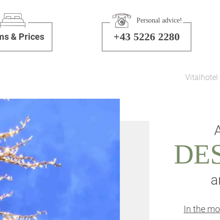
Personal advice!
+43 5226 2280
s & Prices
Vitalhotel
A
DE
a
In the m