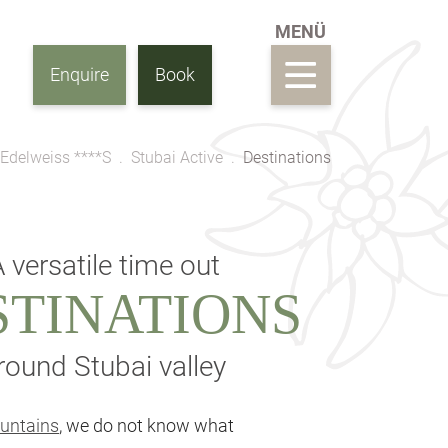
Enquire
Book
 Edelweiss ****S
Stubai Active
Destinations
 versatile time out
STINATIONS
round Stubai valley
ountains
, we do not know what