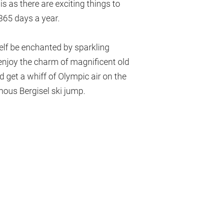
s as there are exciting things to
365 days a year.
elf be enchanted by sparkling
 enjoy the charm of magnificent old
 get a whiff of Olympic air on the
ous Bergisel ski jump.