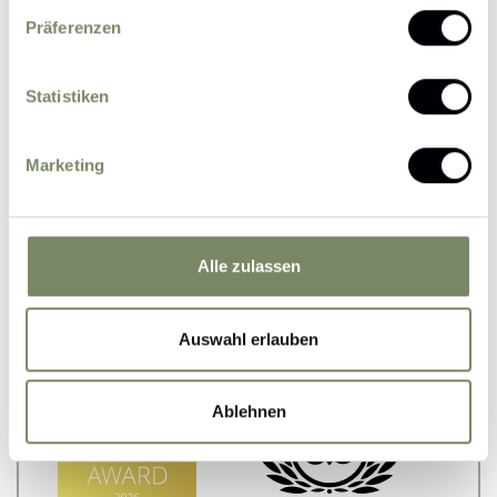
Personal advice!
Präferenzen
+43 5226 2280
Statistiken
Enquire
Booking
Marketing
Read about the experiences of other Edelweiss
Alle zulassen
guests here:
Auswahl erlauben
Ablehnen