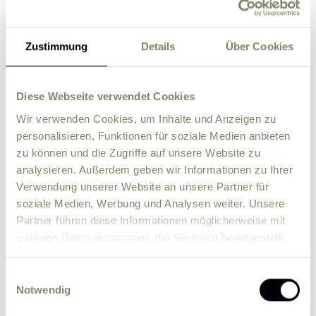
Zustimmung
Details
Über Cookies
Secure your versatile winter holiday
Diese Webseite verwendet Cookies
where you can try something new every
Wir verwenden Cookies, um Inhalte und Anzeigen zu
day.
personalisieren, Funktionen für soziale Medien anbieten
zu können und die Zugriffe auf unsere Website zu
analysieren. Außerdem geben wir Informationen zu Ihrer
Verwendung unserer Website an unsere Partner für
soziale Medien, Werbung und Analysen weiter. Unsere
Partner führen diese Informationen möglicherweise mit
weiteren Daten zusammen, die Sie ihnen bereitgestellt
So much choice on your holiday in
haben oder die sie im Rahmen Ihrer Nutzung der Dienste
Tyrol
gesammelt haben.
Einwilligungsauswahl
Secure your winter holiday now!
Notwendig