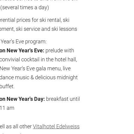
 (several times a day)
rential prices for ski rental, ski
pment, ski service and ski lessons
Year's Eve program:
on New Year's Eve:
prelude with
convivial cocktail in the hotel hall,
New Year's Eve gala menu, live
dance music & delicious midnight
buffet.
on New Year's Day:
breakfast until
11 am
ll as all other
Vitalhotel Edelweiss