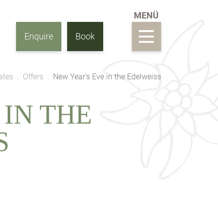
Enquire
Book
ates
Offers
New Year's Eve in the Edelweiss
 IN THE
S