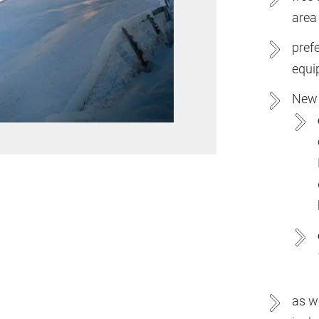
area
prefe
equi
New 
as we