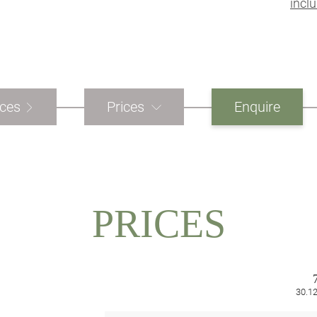
inclu
ices
Prices
Enquire
PRICES
30.12