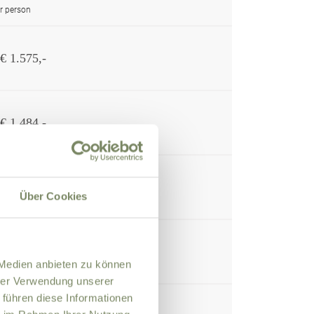
r person
€ 1.575,-
€ 1.484,-
€ 1.687,-
Über Cookies
€ 2.009,-
 Medien anbieten zu können
hrer Verwendung unserer
 führen diese Informationen