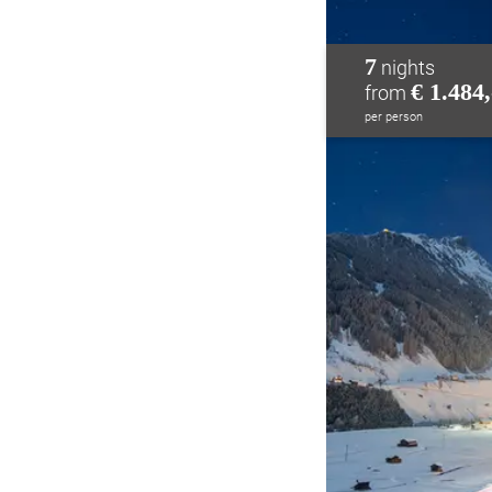
7
nights
€ 1.484,
from
per person