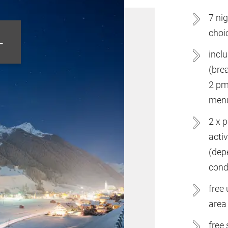
7 ni
choi
-
incl
(bre
2 pm
men
2 x 
acti
(dep
cond
free
area
free 