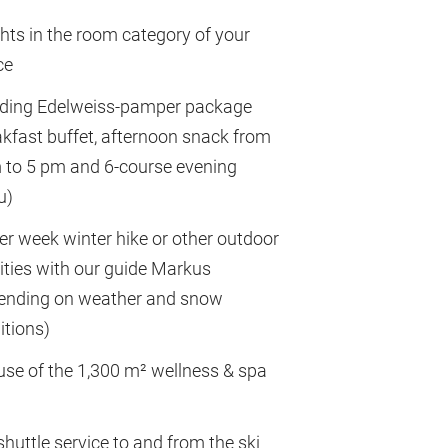
ghts in the room category of your
ce
uding Edelweiss-pamper package
akfast buffet, afternoon snack from
 to 5 pm and 6-course evening
u)
per week winter hike or other outdoor
vities with our guide Markus
ending on weather and snow
itions)
 use of the 1,300 m² wellness & spa
shuttle service to and from the ski