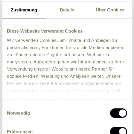
Zustimmung
Details
Über Cookies
ZIP
City
Diese Webseite verwendet Cookies
Wir verwenden Cookies, um Inhalte und Anzeigen zu
Country
personalisieren, Funktionen für soziale Medien anbieten
zu können und die Zugriffe auf unsere Website zu
Comment
analysieren. Außerdem geben wir Informationen zu Ihrer
Verwendung unserer Website an unsere Partner für
soziale Medien, Werbung und Analysen weiter. Unsere
Partner führen diese Informationen möglicherweise mit
weiteren Daten zusammen, die Sie ihnen bereitgestellt
haben oder die sie im Rahmen Ihrer Nutzung der Dienste
gesammelt haben.
Einwilligungsauswahl
Notwendig
Präferenzen