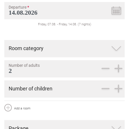
Departure
*
Friday, 07.08.
-
Friday, 14.08.
(
7
nights
)
Room category
Number of adults
Number of children
Add a room
Package