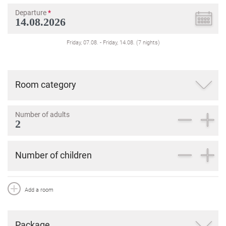
Departure
*
Friday, 07.08.
-
Friday, 14.08.
(
7
nights
)
Room category
Number of adults
Number of children
Add a room
Package