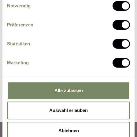
Notwendig
Please send me news and information about
Präferenzen
offers by e-mail.
I agree that the personal data entered by me
Statistiken
may be processed by the data protection officer
for the purpose of processing my enquiry on the
basis of the consent given by me by sending the
Marketing
form.
Further information
Alle zulassen
Submit Inquiry
Auswahl erlauben
Ablehnen