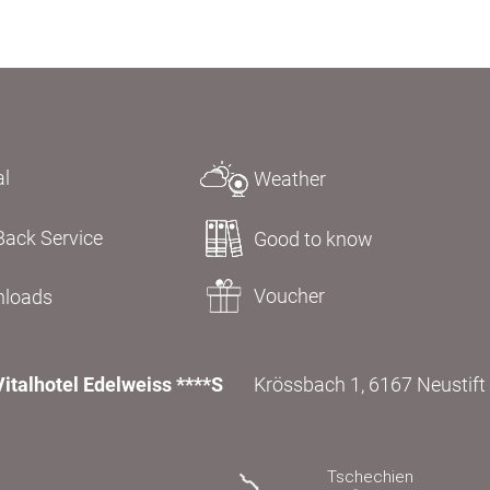
al
Weather
Back Service
Good to know
Voucher
loads
Vitalhotel Edelweiss ****S
Krössbach 1, 6167 Neustift i