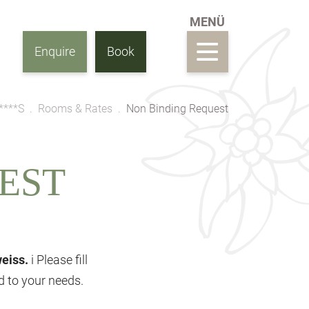
Enquire
Book
****S
Rooms & Rates
Non Binding Request
EST
weiss.
i Please fill
ed to your needs.