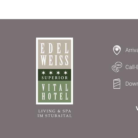
Arriv
Call-
Down