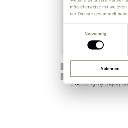
möglicherweise mit weiteren
der Dienste gesammelt habe
Einwilligungsauswahl
Notwendig
Please send me news and 
Ablehnen
I agree that the personal
processing my enquiry on 