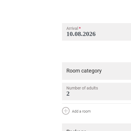
Arrival
*
Room category
Number of adults
Add a room