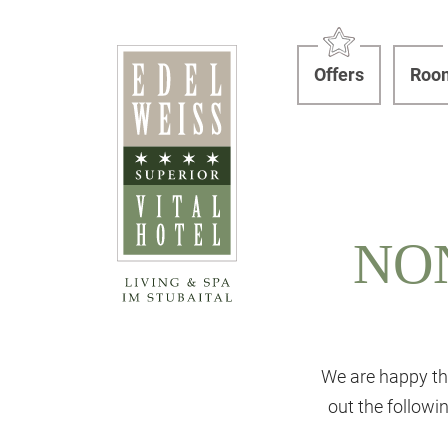
Offers
Room
NO
We are happy th
out the follow