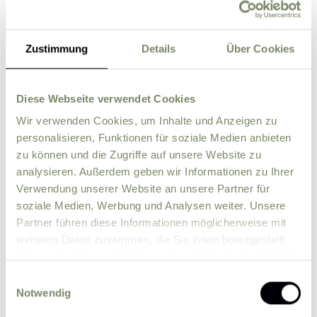
Zustimmung
Details
Über Cookies
Please enter the correct result
5 + 2
*
Diese Webseite verwendet Cookies
Wir verwenden Cookies, um Inhalte und Anzeigen zu
personalisieren, Funktionen für soziale Medien anbieten
Please send me news and information about
zu können und die Zugriffe auf unsere Website zu
offers by e-mail.
analysieren. Außerdem geben wir Informationen zu Ihrer
I agree that the personal data entered by me
Verwendung unserer Website an unsere Partner für
may be processed by the data protection officer
soziale Medien, Werbung und Analysen weiter. Unsere
for the purpose of processing my enquiry on the
Partner führen diese Informationen möglicherweise mit
basis of the consent given by me by sending the
weiteren Daten zusammen, die Sie ihnen bereitgestellt
form.
Further information
haben oder die sie im Rahmen Ihrer Nutzung der Dienste
gesammelt haben.
Einwilligungsauswahl
Notwendig
Submit enquiry