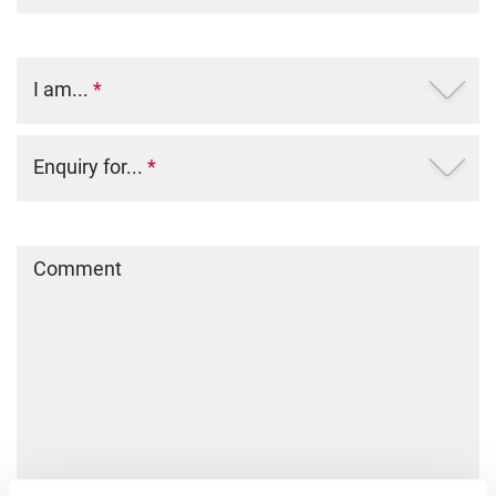
I am...
*
Enquiry for...
*
Comment