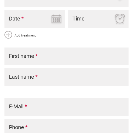
Date
*
Time
Add treatment
First name
*
Last name
*
E-Mail
*
Phone
*