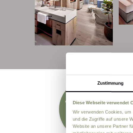
Zustimmung
KOSTENLOS
für Kinder bis 5 Jahre!
außerhalb der
Ferienzeit i
mber, Nove
& Deze
Diese Webseite verwendet 
m
mber
Wir verwenden Cookies, um I
Septe
mber, sowie
und die Zugriffe auf unsere 
Juni & Juli 2025
Website an unsere Partner fü