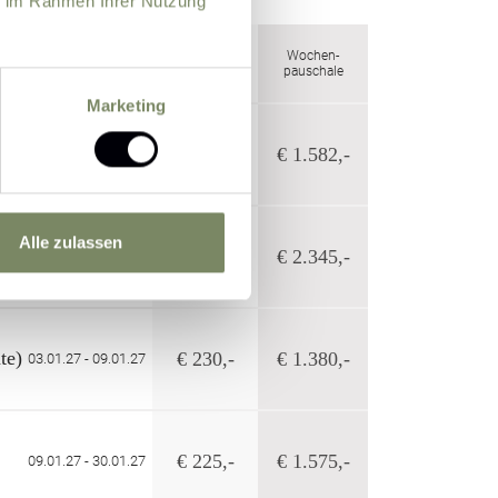
ie im Rahmen Ihrer Nutzung
Tagespreis
Wochen-
(ab 6 Nächte)
pauschale
Marketing
€ 226,-
€ 1.582,-
28.11.26 - 19.12.26
Alle zulassen
€ 335,-
€ 2.345,-
19.12.26 - 26.12.26
te)
€ 230,-
€ 1.380,-
03.01.27 - 09.01.27
€ 225,-
€ 1.575,-
09.01.27 - 30.01.27