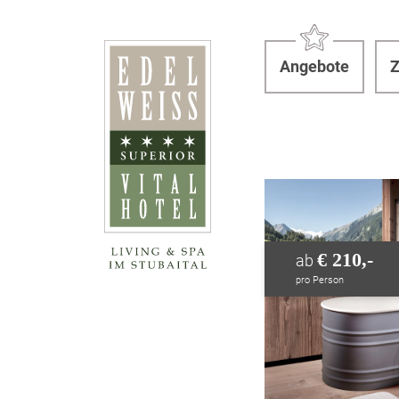
Angebote
Z
€ 210,-
ab
pro Person