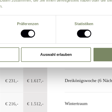
 Daten zusammen, die Sie ihnen bereitgestellt haben oder die s
n.
Tagespreis
Wochen-
WINTER
(ab 6 Nächte)
pauschale
Präferenzen
Statistiken
Vorwinter & Advent
€ 216,-
€ 1.512,-
Auswahl erlauben
Weihnachten
€ 236,-
€ 1.652,-
Dreikönigswoche (6 Näch
€ 231,-
€ 1.617,-
Wintertraum
€ 216,-
€ 1.512,-