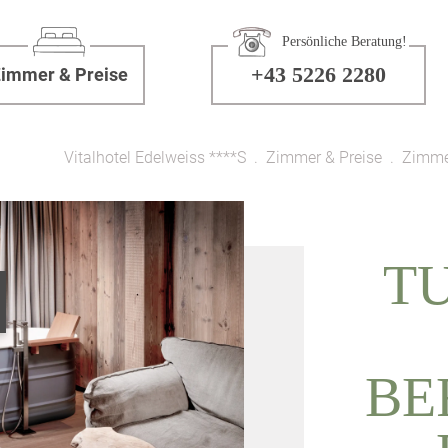
Persönliche Beratung!
+43 5226 2280
immer & Preise
Vitalhotel Edelweiss ****S
Zimmer & Preise
Zimme
T
BE