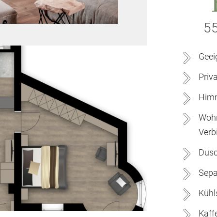
55
Geei
Priv
Himm
Wohn
Verb
Dusc
Sepa
Kühl
Kaff