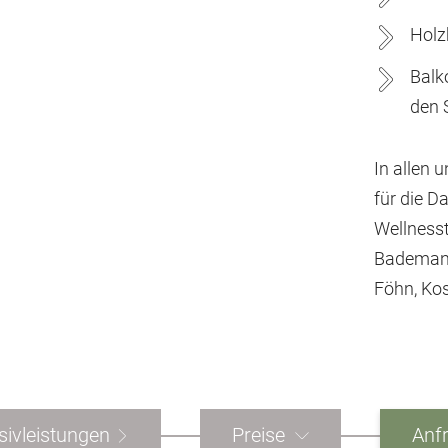
Holz
Balk
den 
In allen 
für die D
Wellness
Bademant
Föhn, Kos
sivleistungen
Preise
Anf