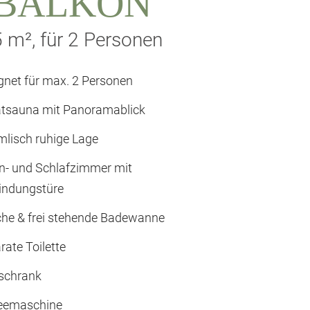
BALKON
 m², für 2 Personen
gnet für max. 2 Personen
atsauna mit Panoramablick
lisch ruhige Lage
- und Schlafzimmer mit
indungstüre
he & frei stehende Badewanne
rate Toilette
schrank
eemaschine