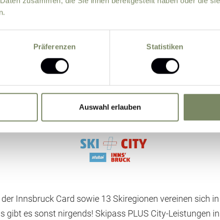
 Daten zusammen, die Sie ihnen bereitgestellt haben oder die s
n.
Präferenzen
Statistiken
Weltweit
EINZIGARTIG
Auswahl erlauben
SKI plus CITY Pass
 der Innsbruck Card sowie 13 Skiregionen vereinen sich i
s gibt es sonst nirgends! Skipass PLUS City-Leistungen in 