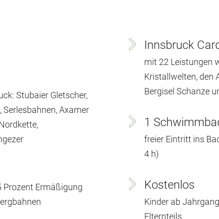
Innsbruck Car
mit 22 Leistungen wi
Kristallwelten, den 
Bergisel Schanze 
ck: Stubaier Gletscher,
n, Serlesbahnen, Axamer
1 Schwimmb
Nordkette,
ngezer
freier Eintritt ins
4 h)
Kostenlos
25 Prozent Ermäßigung
 Bergbahnen
Kinder ab Jahrgang
Elternteils