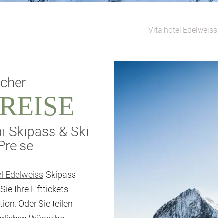
Vitalhotel Edelweiss
scher
PREISE
ai Skipass & Ski
Preise
el Edelweiss
-Skipass-
ie Ihre Lifttickets
on. Oder Sie teilen