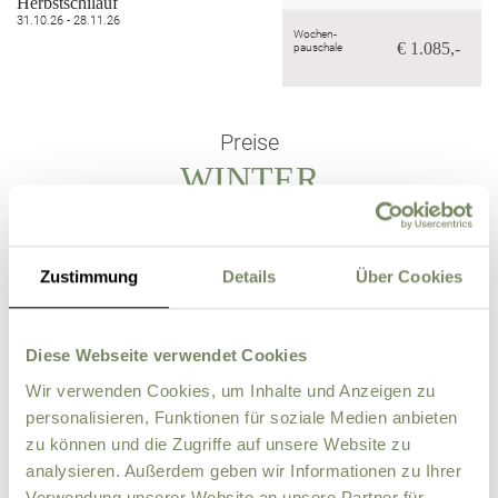
Herbstschilauf
31.10.26 - 28.11.26
Wochen-
€ 1.085,-
pauschale
Preise
WINTER
Zustimmung
Details
Über Cookies
KOSTENLOS
für Kinder bis 5 Jahre!
außerhalb der Ferienzeit
i
mber, Nove
& Deze
mber
m Septe
mber, sowie Juni &
Diese Webseite verwendet Cookies
Juli 2025
Wir verwenden Cookies, um Inhalte und Anzeigen zu
personalisieren, Funktionen für soziale Medien anbieten
zu können und die Zugriffe auf unsere Website zu
analysieren. Außerdem geben wir Informationen zu Ihrer
Verwendung unserer Website an unsere Partner für