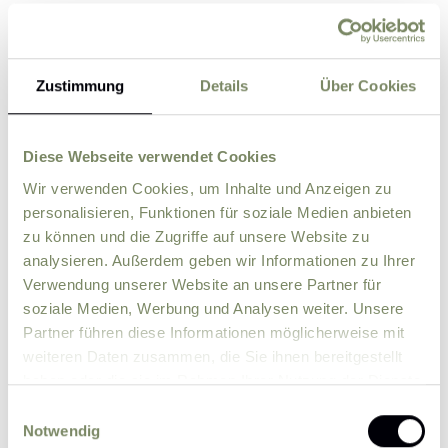
Straße
Zustimmung
Details
Über Cookies
PLZ
Ort
Diese Webseite verwendet Cookies
Land
Wir verwenden Cookies, um Inhalte und Anzeigen zu
personalisieren, Funktionen für soziale Medien anbieten
Zusätzliche Angaben, Fragen oder Wünsche
zu können und die Zugriffe auf unsere Website zu
analysieren. Außerdem geben wir Informationen zu Ihrer
Verwendung unserer Website an unsere Partner für
soziale Medien, Werbung und Analysen weiter. Unsere
Partner führen diese Informationen möglicherweise mit
weiteren Daten zusammen, die Sie ihnen bereitgestellt
haben oder die sie im Rahmen Ihrer Nutzung der Dienste
gesammelt haben.
Einwilligungsauswahl
Notwendig