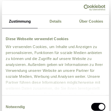
Straße
Zustimmung
Details
Über Cookies
PLZ
Ort
Diese Webseite verwendet Cookies
Land
Wir verwenden Cookies, um Inhalte und Anzeigen zu
personalisieren, Funktionen für soziale Medien anbieten
Zusätzliche Angaben, Fragen oder Wünsche
zu können und die Zugriffe auf unsere Website zu
analysieren. Außerdem geben wir Informationen zu Ihrer
Verwendung unserer Website an unsere Partner für
soziale Medien, Werbung und Analysen weiter. Unsere
Partner führen diese Informationen möglicherweise mit
weiteren Daten zusammen, die Sie ihnen bereitgestellt
haben oder die sie im Rahmen Ihrer Nutzung der Dienste
gesammelt haben.
Einwilligungsauswahl
Notwendig