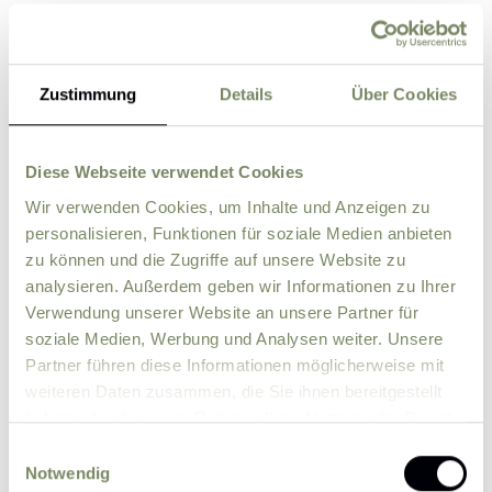
Straße
Zustimmung
Details
Über Cookies
PLZ
Ort
Diese Webseite verwendet Cookies
Land
Wir verwenden Cookies, um Inhalte und Anzeigen zu
personalisieren, Funktionen für soziale Medien anbieten
Zusätzliche Angaben, Fragen oder Wünsche
zu können und die Zugriffe auf unsere Website zu
analysieren. Außerdem geben wir Informationen zu Ihrer
Verwendung unserer Website an unsere Partner für
soziale Medien, Werbung und Analysen weiter. Unsere
Partner führen diese Informationen möglicherweise mit
weiteren Daten zusammen, die Sie ihnen bereitgestellt
haben oder die sie im Rahmen Ihrer Nutzung der Dienste
gesammelt haben.
Einwilligungsauswahl
Notwendig