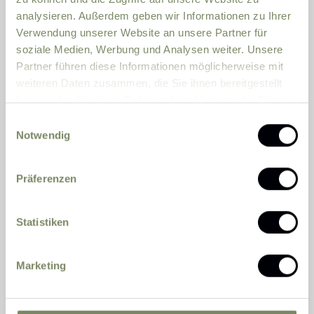
analysieren. Außerdem geben wir Informationen zu Ihrer
Verwendung unserer Website an unsere Partner für
Straße
soziale Medien, Werbung und Analysen weiter. Unsere
Partner führen diese Informationen möglicherweise mit
PLZ
Ort
weiteren Daten zusammen, die Sie ihnen bereitgestellt
haben oder die sie im Rahmen Ihrer Nutzung der Dienste
gesammelt haben.
Einwilligungsauswahl
Land
Notwendig
Zusätzliche Angaben, Fragen oder Wünsche
Präferenzen
Statistiken
Marketing