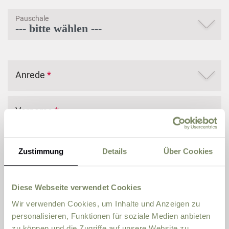
Pauschale
Anrede
*
Vorname
*
Nachname
*
Zustimmung
Details
Über Cookies
E-Mail
*
Diese Webseite verwendet Cookies
Wir verwenden Cookies, um Inhalte und Anzeigen zu
personalisieren, Funktionen für soziale Medien anbieten
Telefon
zu können und die Zugriffe auf unsere Website zu