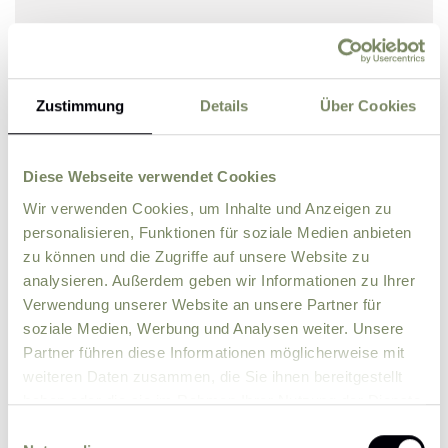
Bitte lösen Sie die Rechenaufgabe.
Zustimmung
Details
Über Cookies
5 + 2
*
Diese Webseite verwendet Cookies
Bitte senden Sie mir zukünftig Informationen
Wir verwenden Cookies, um Inhalte und Anzeigen zu
über Aktionen und News per E-Mail zu.
personalisieren, Funktionen für soziale Medien anbieten
zu können und die Zugriffe auf unsere Website zu
Ich erkläre mich einverstanden, dass eine
analysieren. Außerdem geben wir Informationen zu Ihrer
Verarbeitung der von mir eingegebenen
Verwendung unserer Website an unsere Partner für
personenbezogenen Daten durch den
soziale Medien, Werbung und Analysen weiter. Unsere
datenschutzrechtlich Verantwortlichen zum
Partner führen diese Informationen möglicherweise mit
Zweck der Bearbeitung meiner Anfrage auf
weiteren Daten zusammen, die Sie ihnen bereitgestellt
Grundlage meiner durch das Absenden des
haben oder die sie im Rahmen Ihrer Nutzung der Dienste
Formulars erteilten Einwilligung erfolgt.
Weitere
gesammelt haben.
Einwilligungsauswahl
Informationen