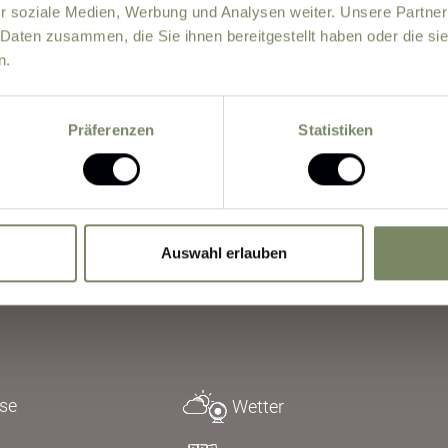
ich einverstanden, dass eine Verarbeitung der von mir ei
r soziale Medien, Werbung und Analysen weiter. Unsere Partner
genen Daten durch den datenschutzrechtlich Verantwort
 Daten zusammen, die Sie ihnen bereitgestellt haben oder die s
n.
ng meiner Anfrage auf Grundlage meiner durch das Abse
ilten Einwilligung erfolgt.
Weitere Informationen
Präferenzen
Statistiken
Reservierung absenden
Auswahl erlauben
ise
Wetter