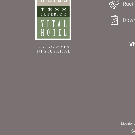
Rückr
Down
Vi