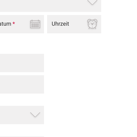
atum
*
Uhrzeit