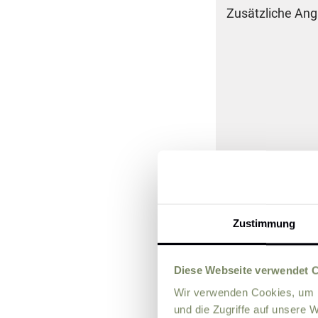
Zusätzliche An
Bitte lösen Sie di
Zustimmung
5 + 2
*
Diese Webseite verwendet 
Wir verwenden Cookies, um I
Bitte senden 
und die Zugriffe auf unsere 