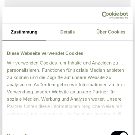
Bitte lösen Sie die Rechenaufgabe.
Zustimmung
Details
Über Cookies
5 + 2
*
Diese Webseite verwendet Cookies
Bitte senden Sie mir zukünftig Informationen
Wir verwenden Cookies, um Inhalte und Anzeigen zu
über Aktionen und News per E-Mail zu.
personalisieren, Funktionen für soziale Medien anbieten
zu können und die Zugriffe auf unsere Website zu
Ich erkläre mich einverstanden, dass eine
analysieren. Außerdem geben wir Informationen zu Ihrer
Verarbeitung der von mir eingegebenen
Verwendung unserer Website an unsere Partner für
personenbezogenen Daten durch den
soziale Medien, Werbung und Analysen weiter. Unsere
datenschutzrechtlich Verantwortlichen zum
Partner führen diese Informationen möglicherweise mit
Zweck der Bearbeitung meiner Anfrage auf
weiteren Daten zusammen, die Sie ihnen bereitgestellt
Grundlage meiner durch das Absenden des
haben oder die sie im Rahmen Ihrer Nutzung der Dienste
Formulars erteilten Einwilligung erfolgt.
Weitere
gesammelt haben.
Einwilligungsauswahl
Informationen