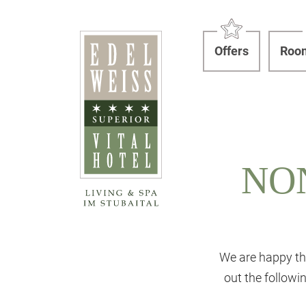
Offers
Room
NO
We are happy th
out the follow