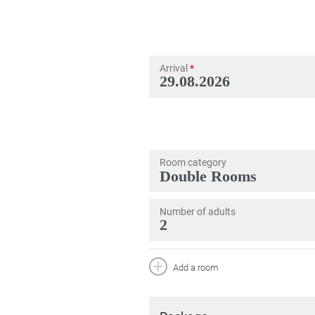
Arrival
*
Room category
Number of adults
Add a room