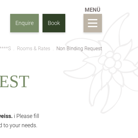
Enquire
Book
****S
Rooms & Rates
Non Binding Request
EST
weiss.
i Please fill
ed to your needs.