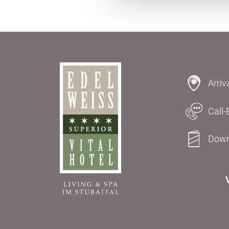
Arriv
Call-
Down