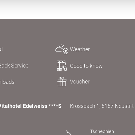
al
Weather
Back Service
Good to know
Voucher
loads
Vitalhotel Edelweiss ****S
Krössbach 1, 6167 Neustift i