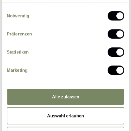
haben oder die sie im Rahmen Ihrer Nutzung der Dienste
gesammelt haben.
Einwilligungsauswahl
Notwendig
Präferenzen
Please send me news and information about
offers by e-mail.
Statistiken
I agree that the personal data entered by me
may be processed by the data protection officer
for the purpose of processing my enquiry on the
Marketing
basis of the consent given by me by sending the
form.
Further information
Alle zulassen
Submit Inquiry
Auswahl erlauben