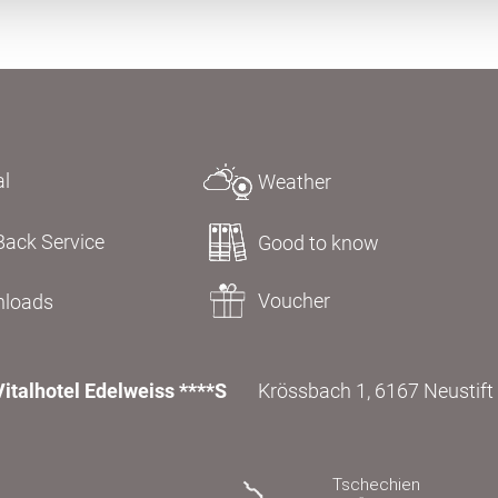
al
Weather
Back Service
Good to know
Voucher
loads
Vitalhotel Edelweiss ****S
Krössbach 1, 6167 Neustift i