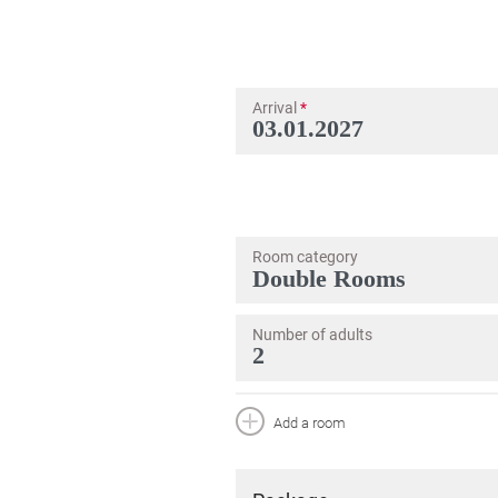
Arrival
*
Room category
Number of adults
Add a room