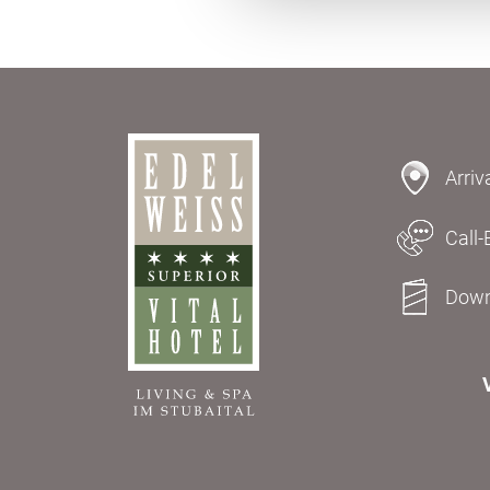
Arriv
Call-
Down