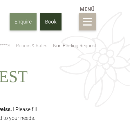
Enquire
Book
****S
Rooms & Rates
Non Binding Request
EST
weiss.
i Please fill
ed to your needs.