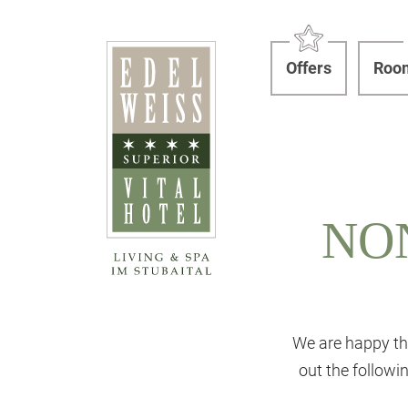
Offers
Room
NO
We are happy th
out the follow