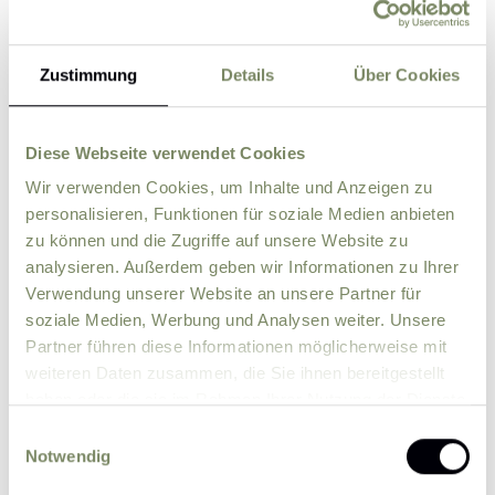
Zustimmung
Details
Über Cookies
Street
ZIP
City
Diese Webseite verwendet Cookies
Wir verwenden Cookies, um Inhalte und Anzeigen zu
personalisieren, Funktionen für soziale Medien anbieten
Country
zu können und die Zugriffe auf unsere Website zu
analysieren. Außerdem geben wir Informationen zu Ihrer
Verwendung unserer Website an unsere Partner für
Comment
soziale Medien, Werbung und Analysen weiter. Unsere
Partner führen diese Informationen möglicherweise mit
weiteren Daten zusammen, die Sie ihnen bereitgestellt
haben oder die sie im Rahmen Ihrer Nutzung der Dienste
gesammelt haben.
Einwilligungsauswahl
Notwendig