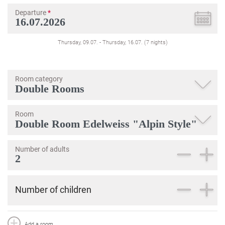
Departure
*
Thursday, 09.07.
-
Thursday, 16.07.
(
7
nights
)
Room category
Room
Number of adults
Number of children
Add a room