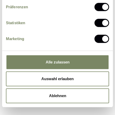
Präferenzen
Statistiken
Please send me news and information about
Marketing
offers by e-mail.
I agree that the personal data entered by me
may be processed by the data protection officer
for the purpose of processing my enquiry on the
Alle zulassen
basis of the consent given by me by sending the
form.
Further information
Auswahl erlauben
Ablehnen
Submit Inquiry