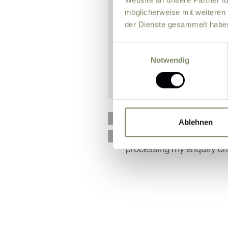
möglicherweise mit weiteren
der Dienste gesammelt habe
Einwilligungsauswahl
Notwendig
Please send me news and 
Ablehnen
I agree that the personal
processing my enquiry on 