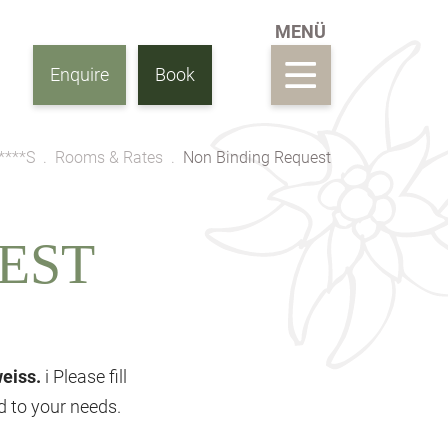
Enquire
Book
****S
Rooms & Rates
Non Binding Request
EST
weiss.
i Please fill
ed to your needs.