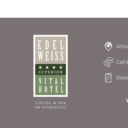
Arriv
Call-
Down