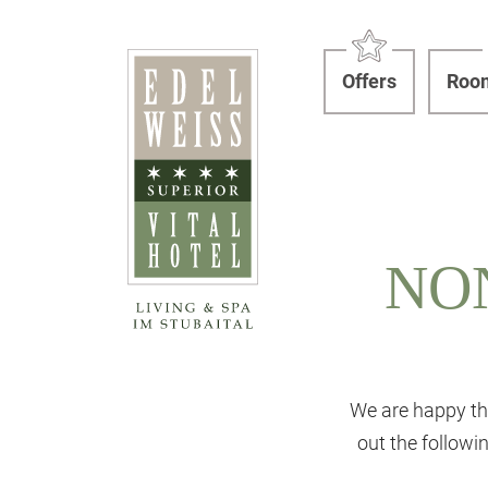
Offers
Room
NO
We are happy th
out the follow