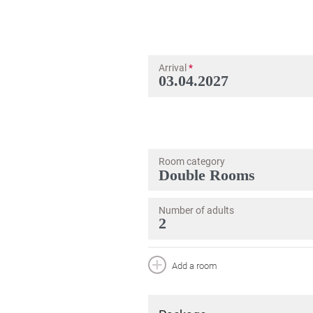
Arrival
*
Room category
Number of adults
Add a room