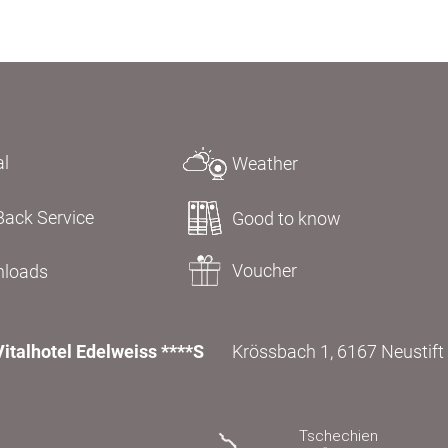
al
Weather
Back Service
Good to know
Voucher
loads
Vitalhotel Edelweiss ****S
Krössbach 1, 6167 Neustift i