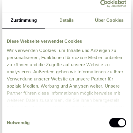
Zustimmung
Details
Über Cookies
Street
ZIP
City
Diese Webseite verwendet Cookies
Wir verwenden Cookies, um Inhalte und Anzeigen zu
personalisieren, Funktionen für soziale Medien anbieten
Country
zu können und die Zugriffe auf unsere Website zu
analysieren. Außerdem geben wir Informationen zu Ihrer
Verwendung unserer Website an unsere Partner für
Comment
soziale Medien, Werbung und Analysen weiter. Unsere
Partner führen diese Informationen möglicherweise mit
weiteren Daten zusammen, die Sie ihnen bereitgestellt
haben oder die sie im Rahmen Ihrer Nutzung der Dienste
gesammelt haben.
Einwilligungsauswahl
Notwendig