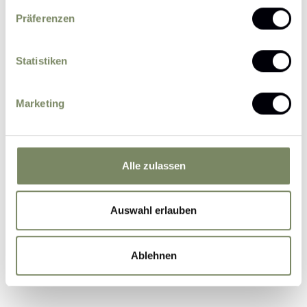
Präferenzen
Statistiken
Please send me news and information about
Marketing
offers by e-mail.
I agree that the personal data entered by me
may be processed by the data protection officer
for the purpose of processing my enquiry on the
Alle zulassen
basis of the consent given by me by sending the
form.
Further information
Auswahl erlauben
Ablehnen
Submit Inquiry