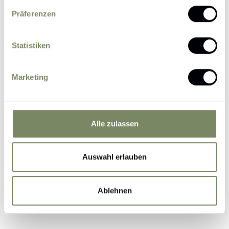
Präferenzen
Statistiken
Please send me news and information about
Marketing
offers by e-mail.
I agree that the personal data entered by me
may be processed by the data protection officer
for the purpose of processing my enquiry on the
Alle zulassen
basis of the consent given by me by sending the
form.
Further information
Auswahl erlauben
Ablehnen
Submit Inquiry