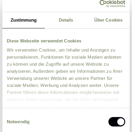
Zustimmung
Details
Über Cookies
Street
ZIP
City
Diese Webseite verwendet Cookies
Wir verwenden Cookies, um Inhalte und Anzeigen zu
personalisieren, Funktionen für soziale Medien anbieten
Country
zu können und die Zugriffe auf unsere Website zu
analysieren. Außerdem geben wir Informationen zu Ihrer
Verwendung unserer Website an unsere Partner für
Comment
soziale Medien, Werbung und Analysen weiter. Unsere
Partner führen diese Informationen möglicherweise mit
weiteren Daten zusammen, die Sie ihnen bereitgestellt
haben oder die sie im Rahmen Ihrer Nutzung der Dienste
gesammelt haben.
Einwilligungsauswahl
Notwendig