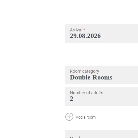
Arrival
*
Room category
Number of adults
Add a room