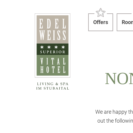
Offers
Room
NO
We are happy th
out the follow