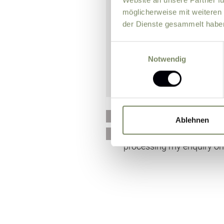
möglicherweise mit weiteren
der Dienste gesammelt habe
Einwilligungsauswahl
Notwendig
Please send me news and 
Ablehnen
I agree that the personal
processing my enquiry on 