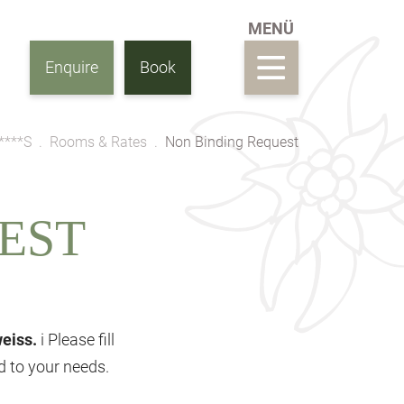
Enquire
Book
****S
Rooms & Rates
Non Binding Request
EST
weiss.
i Please fill
ed to your needs.