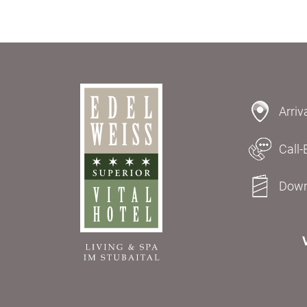
Arriv
Call-
Down