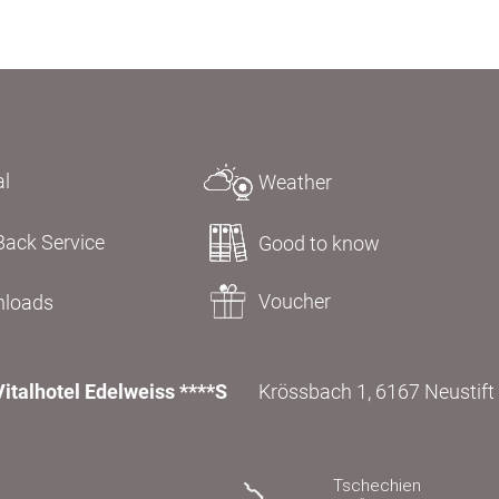
al
Weather
Back Service
Good to know
Voucher
loads
Vitalhotel Edelweiss ****S
Krössbach 1, 6167 Neustift i