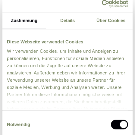
Zustimmung
Details
Über Cookies
Street
ZIP
City
Diese Webseite verwendet Cookies
Wir verwenden Cookies, um Inhalte und Anzeigen zu
personalisieren, Funktionen für soziale Medien anbieten
Country
zu können und die Zugriffe auf unsere Website zu
analysieren. Außerdem geben wir Informationen zu Ihrer
Verwendung unserer Website an unsere Partner für
Comment
soziale Medien, Werbung und Analysen weiter. Unsere
Partner führen diese Informationen möglicherweise mit
weiteren Daten zusammen, die Sie ihnen bereitgestellt
haben oder die sie im Rahmen Ihrer Nutzung der Dienste
gesammelt haben.
Einwilligungsauswahl
Notwendig