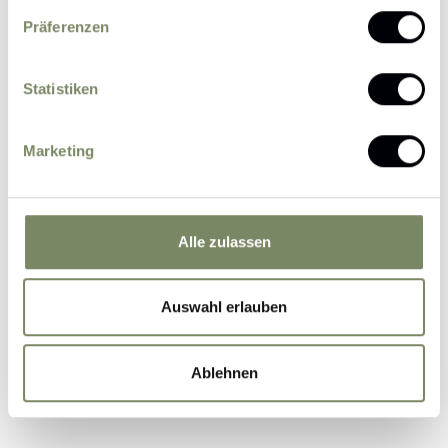
Präferenzen
Statistiken
Please send me news and information about
Marketing
offers by e-mail.
I agree that the personal data entered by me
may be processed by the data protection officer
for the purpose of processing my enquiry on the
Alle zulassen
basis of the consent given by me by sending the
form.
Further information
Auswahl erlauben
Ablehnen
Submit Inquiry