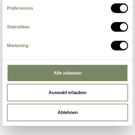
Präferenzen
Statistiken
Please send me news and information about
Marketing
offers by e-mail.
I agree that the personal data entered by me
may be processed by the data protection officer
for the purpose of processing my enquiry on the
Alle zulassen
basis of the consent given by me by sending the
form.
Further information
Auswahl erlauben
Ablehnen
Submit Inquiry