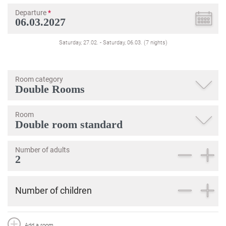
Departure
*
Saturday, 27.02.
-
Saturday, 06.03.
(
7
nights
)
Room category
Room
Number of adults
Number of children
Add a room