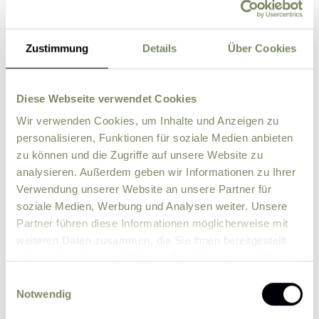
Zustimmung
Details
Über Cookies
Street
ZIP
City
Diese Webseite verwendet Cookies
Wir verwenden Cookies, um Inhalte und Anzeigen zu
personalisieren, Funktionen für soziale Medien anbieten
Country
zu können und die Zugriffe auf unsere Website zu
analysieren. Außerdem geben wir Informationen zu Ihrer
Verwendung unserer Website an unsere Partner für
Comment
soziale Medien, Werbung und Analysen weiter. Unsere
Partner führen diese Informationen möglicherweise mit
weiteren Daten zusammen, die Sie ihnen bereitgestellt
haben oder die sie im Rahmen Ihrer Nutzung der Dienste
gesammelt haben.
Einwilligungsauswahl
Notwendig