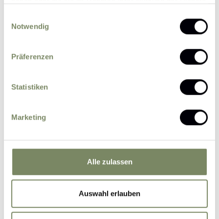
haben oder die sie im Rahmen Ihrer Nutzung der Dienste
gesammelt haben.
Einwilligungsauswahl
Notwendig
Präferenzen
Please send me news and information about
offers by e-mail.
Statistiken
I agree that the personal data entered by me
may be processed by the data protection officer
for the purpose of processing my enquiry on the
Marketing
basis of the consent given by me by sending the
form.
Further information
Alle zulassen
Submit Inquiry
Auswahl erlauben