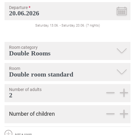
Departure
*
Saturday, 13.06.
-
Saturday, 20.06.
(
7
nights
)
Room category
Room
Number of adults
Number of children
Add a room