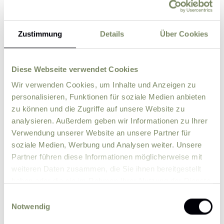
Zustimmung
Details
Über Cookies
Street
ZIP
City
Diese Webseite verwendet Cookies
Wir verwenden Cookies, um Inhalte und Anzeigen zu
personalisieren, Funktionen für soziale Medien anbieten
Country
zu können und die Zugriffe auf unsere Website zu
analysieren. Außerdem geben wir Informationen zu Ihrer
Verwendung unserer Website an unsere Partner für
Comment
soziale Medien, Werbung und Analysen weiter. Unsere
Partner führen diese Informationen möglicherweise mit
weiteren Daten zusammen, die Sie ihnen bereitgestellt
haben oder die sie im Rahmen Ihrer Nutzung der Dienste
gesammelt haben.
Einwilligungsauswahl
Notwendig