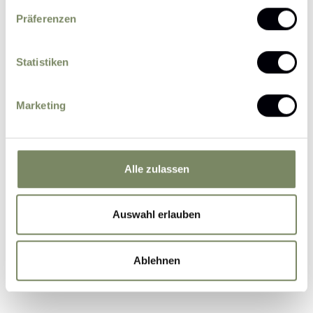
Präferenzen
Statistiken
Please send me news and information about
Marketing
offers by e-mail.
I agree that the personal data entered by me
may be processed by the data protection officer
for the purpose of processing my enquiry on the
Alle zulassen
basis of the consent given by me by sending the
form.
Further information
Auswahl erlauben
Ablehnen
Submit Inquiry