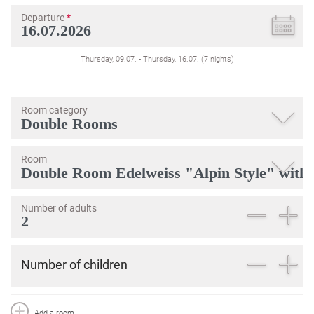
Departure
*
Thursday, 09.07.
-
Thursday, 16.07.
(
7
nights
)
Room category
Room
Number of adults
Number of children
Add a room