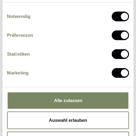
haben oder die sie im Rahmen Ihrer Nutzung der Dienste
gesammelt haben.
Einwilligungsauswahl
Notwendig
Präferenzen
Please send me news and information about
offers by e-mail.
Statistiken
I agree that the personal data entered by me
may be processed by the data protection officer
for the purpose of processing my enquiry on the
Marketing
basis of the consent given by me by sending the
form.
Further information
Alle zulassen
Submit Inquiry
Auswahl erlauben