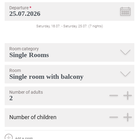
Departure
*
Saturday, 18.07.
-
Saturday, 25.07.
(
7
nights
)
Room category
Room
Number of adults
Number of children
Add a room