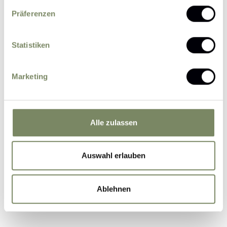
Präferenzen
Statistiken
Please send me news and information about
Marketing
offers by e-mail.
I agree that the personal data entered by me
may be processed by the data protection officer
for the purpose of processing my enquiry on the
Alle zulassen
basis of the consent given by me by sending the
form.
Further information
Auswahl erlauben
Ablehnen
Submit Inquiry