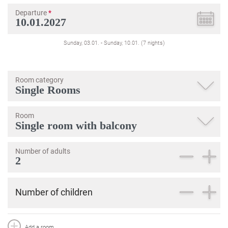
Departure
*
Sunday, 03.01.
-
Sunday, 10.01.
(
7
nights
)
Room category
Room
Number of adults
Number of children
Add a room