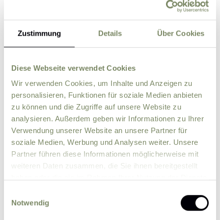
Zustimmung
Details
Über Cookies
Street
ZIP
City
Diese Webseite verwendet Cookies
Wir verwenden Cookies, um Inhalte und Anzeigen zu
personalisieren, Funktionen für soziale Medien anbieten
Country
zu können und die Zugriffe auf unsere Website zu
analysieren. Außerdem geben wir Informationen zu Ihrer
Verwendung unserer Website an unsere Partner für
Comment
soziale Medien, Werbung und Analysen weiter. Unsere
Partner führen diese Informationen möglicherweise mit
weiteren Daten zusammen, die Sie ihnen bereitgestellt
haben oder die sie im Rahmen Ihrer Nutzung der Dienste
gesammelt haben.
Einwilligungsauswahl
Notwendig