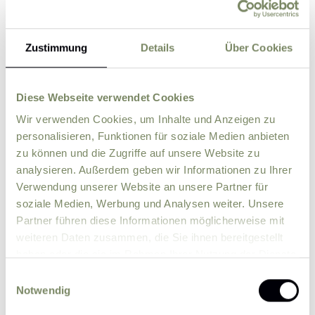
Zustimmung
Details
Über Cookies
Street
ZIP
City
Diese Webseite verwendet Cookies
Wir verwenden Cookies, um Inhalte und Anzeigen zu
personalisieren, Funktionen für soziale Medien anbieten
Country
zu können und die Zugriffe auf unsere Website zu
analysieren. Außerdem geben wir Informationen zu Ihrer
Verwendung unserer Website an unsere Partner für
Comment
soziale Medien, Werbung und Analysen weiter. Unsere
Partner führen diese Informationen möglicherweise mit
weiteren Daten zusammen, die Sie ihnen bereitgestellt
haben oder die sie im Rahmen Ihrer Nutzung der Dienste
gesammelt haben.
Einwilligungsauswahl
Notwendig