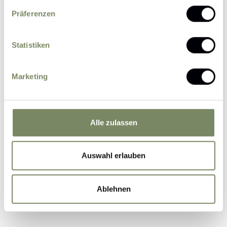
Präferenzen
Statistiken
Please send me news and information about
Marketing
offers by e-mail.
I agree that the personal data entered by me
may be processed by the data protection officer
for the purpose of processing my enquiry on the
Alle zulassen
basis of the consent given by me by sending the
form.
Further information
Auswahl erlauben
Ablehnen
Submit Inquiry