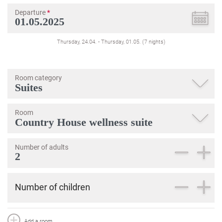
Departure
*
Thursday, 24.04.
-
Thursday, 01.05.
(
7
nights
)
Room category
Room
Number of adults
Number of children
Add a room