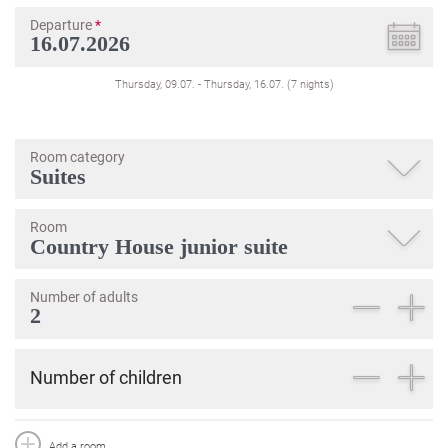
Departure
*
Thursday, 09.07.
-
Thursday, 16.07.
(
7
nights
)
Room category
Room
Number of adults
Number of children
Add a room