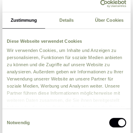
Zustimmung
Details
Über Cookies
Street
ZIP
City
Diese Webseite verwendet Cookies
Wir verwenden Cookies, um Inhalte und Anzeigen zu
personalisieren, Funktionen für soziale Medien anbieten
Country
zu können und die Zugriffe auf unsere Website zu
analysieren. Außerdem geben wir Informationen zu Ihrer
Verwendung unserer Website an unsere Partner für
Comment
soziale Medien, Werbung und Analysen weiter. Unsere
Partner führen diese Informationen möglicherweise mit
weiteren Daten zusammen, die Sie ihnen bereitgestellt
haben oder die sie im Rahmen Ihrer Nutzung der Dienste
gesammelt haben.
Einwilligungsauswahl
Notwendig