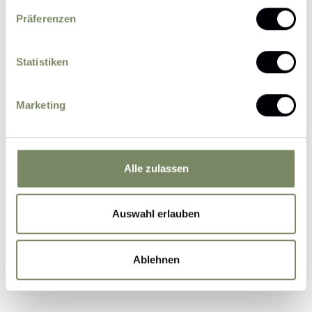
Präferenzen
Statistiken
Please send me news and information about
Marketing
offers by e-mail.
I agree that the personal data entered by me
may be processed by the data protection officer
for the purpose of processing my enquiry on the
Alle zulassen
basis of the consent given by me by sending the
form.
Further information
Auswahl erlauben
Ablehnen
Submit Inquiry