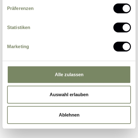
Präferenzen
Statistiken
Please send me news and information about
Marketing
offers by e-mail.
I agree that the personal data entered by me
may be processed by the data protection officer
for the purpose of processing my enquiry on the
Alle zulassen
basis of the consent given by me by sending the
form.
Further information
Auswahl erlauben
Ablehnen
Submit Inquiry