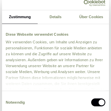
Zustimmung
Details
Über Cookies
Street
ZIP
City
Diese Webseite verwendet Cookies
Wir verwenden Cookies, um Inhalte und Anzeigen zu
personalisieren, Funktionen für soziale Medien anbieten
Country
zu können und die Zugriffe auf unsere Website zu
analysieren. Außerdem geben wir Informationen zu Ihrer
Verwendung unserer Website an unsere Partner für
Comment
soziale Medien, Werbung und Analysen weiter. Unsere
Partner führen diese Informationen möglicherweise mit
weiteren Daten zusammen, die Sie ihnen bereitgestellt
haben oder die sie im Rahmen Ihrer Nutzung der Dienste
gesammelt haben.
Einwilligungsauswahl
Notwendig