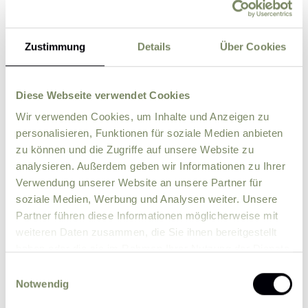
Zustimmung
Details
Über Cookies
Street
ZIP
City
Diese Webseite verwendet Cookies
Wir verwenden Cookies, um Inhalte und Anzeigen zu
personalisieren, Funktionen für soziale Medien anbieten
Country
zu können und die Zugriffe auf unsere Website zu
analysieren. Außerdem geben wir Informationen zu Ihrer
Verwendung unserer Website an unsere Partner für
Comment
soziale Medien, Werbung und Analysen weiter. Unsere
Partner führen diese Informationen möglicherweise mit
weiteren Daten zusammen, die Sie ihnen bereitgestellt
haben oder die sie im Rahmen Ihrer Nutzung der Dienste
gesammelt haben.
Einwilligungsauswahl
Notwendig