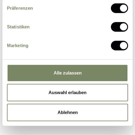
Präferenzen
Statistiken
Please send me news and information about
Marketing
offers by e-mail.
I agree that the personal data entered by me
may be processed by the data protection officer
for the purpose of processing my enquiry on the
Alle zulassen
basis of the consent given by me by sending the
form.
Further information
Auswahl erlauben
Ablehnen
Submit Inquiry