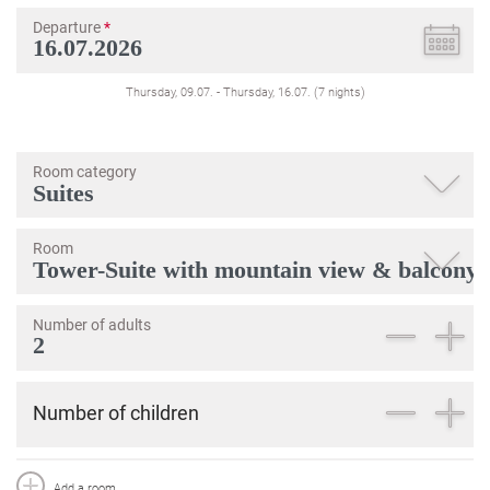
Departure
*
Thursday, 09.07.
-
Thursday, 16.07.
(
7
nights
)
Room category
Room
Number of adults
Number of children
Add a room