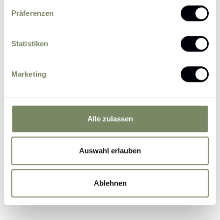
Präferenzen
Statistiken
Please send me news and information about
Marketing
offers by e-mail.
I agree that the personal data entered by me
may be processed by the data protection officer
for the purpose of processing my enquiry on the
Alle zulassen
basis of the consent given by me by sending the
form.
Further information
Auswahl erlauben
Ablehnen
Submit Inquiry