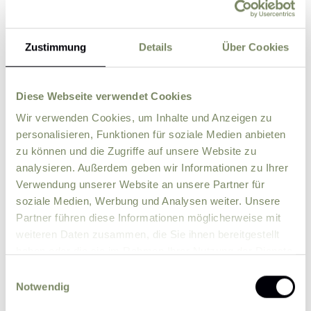
Zustimmung
Details
Über Cookies
Street
ZIP
City
Diese Webseite verwendet Cookies
Wir verwenden Cookies, um Inhalte und Anzeigen zu
personalisieren, Funktionen für soziale Medien anbieten
Country
zu können und die Zugriffe auf unsere Website zu
analysieren. Außerdem geben wir Informationen zu Ihrer
Verwendung unserer Website an unsere Partner für
Comment
soziale Medien, Werbung und Analysen weiter. Unsere
Partner führen diese Informationen möglicherweise mit
weiteren Daten zusammen, die Sie ihnen bereitgestellt
haben oder die sie im Rahmen Ihrer Nutzung der Dienste
gesammelt haben.
Einwilligungsauswahl
Notwendig