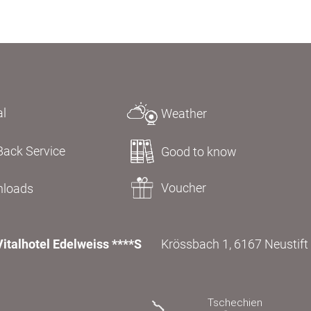
al
Weather
Back Service
Good to know
Voucher
loads
Vitalhotel Edelweiss ****S
Krössbach 1, 6167 Neustift i