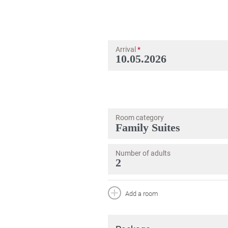
Arrival
*
Room category
Number of adults
Add a room