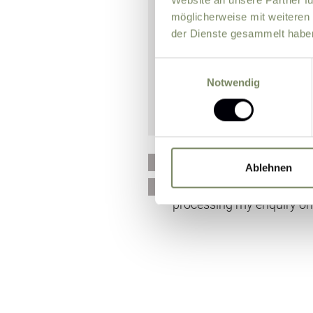
möglicherweise mit weiteren
der Dienste gesammelt habe
Einwilligungsauswahl
Notwendig
Please send me news and 
Ablehnen
I agree that the personal
processing my enquiry on 