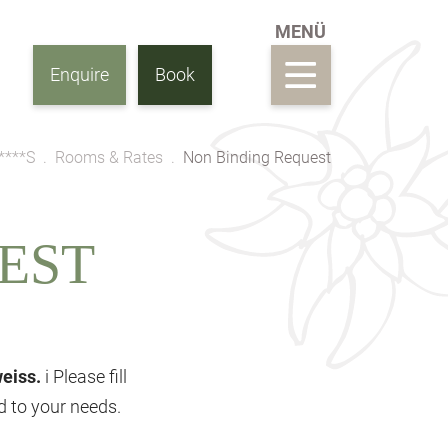
Enquire
Book
****S
Rooms & Rates
Non Binding Request
EST
weiss.
i Please fill
ed to your needs.