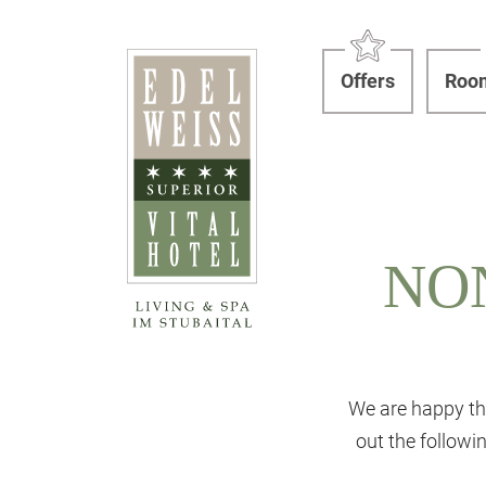
Offers
Room
NO
We are happy th
out the follow