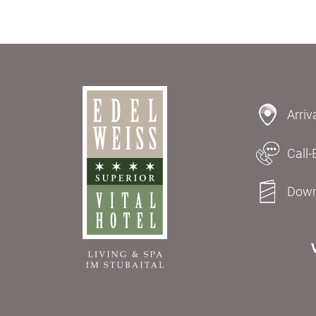
Arriv
Call-
Down