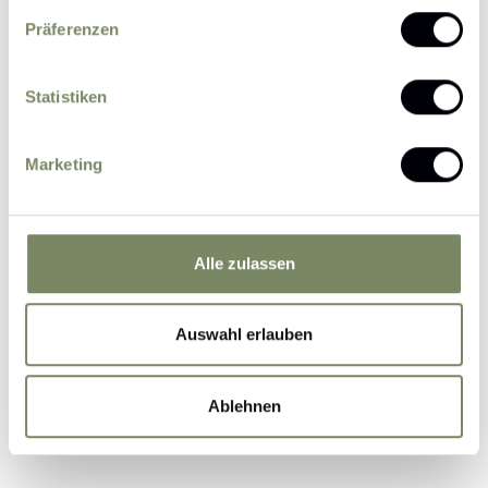
Präferenzen
Statistiken
Please send me news and information about
Marketing
offers by e-mail.
I agree that the personal data entered by me
may be processed by the data protection officer
for the purpose of processing my enquiry on the
Alle zulassen
basis of the consent given by me by sending the
form.
Further information
Auswahl erlauben
Ablehnen
Submit Inquiry