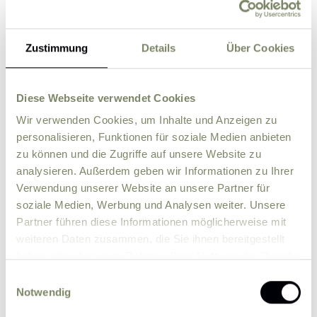
Zustimmung
Details
Über Cookies
Street
ZIP
City
Diese Webseite verwendet Cookies
Wir verwenden Cookies, um Inhalte und Anzeigen zu
personalisieren, Funktionen für soziale Medien anbieten
Country
zu können und die Zugriffe auf unsere Website zu
analysieren. Außerdem geben wir Informationen zu Ihrer
Verwendung unserer Website an unsere Partner für
Comment
soziale Medien, Werbung und Analysen weiter. Unsere
Partner führen diese Informationen möglicherweise mit
weiteren Daten zusammen, die Sie ihnen bereitgestellt
haben oder die sie im Rahmen Ihrer Nutzung der Dienste
gesammelt haben.
Einwilligungsauswahl
Notwendig