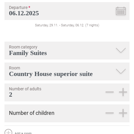
Departure
*
Saturday, 29.11.
-
Saturday, 06.12.
(
7
nights
)
Room category
Room
Number of adults
Number of children
Add a room