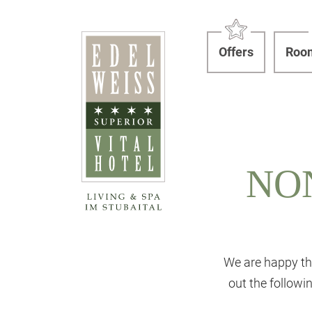
Offers
Room
NO
We are happy th
out the follow