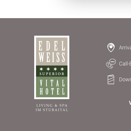
Arriv
Call-
Down