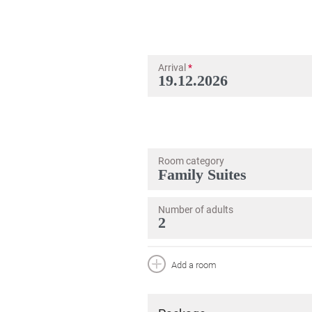
Arrival
*
Room category
Number of adults
Add a room