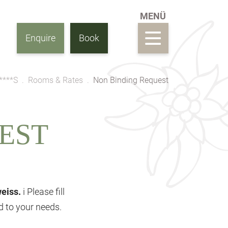
Enquire
Book
****S
Rooms & Rates
Non Binding Request
EST
weiss.
i Please fill
ed to your needs.