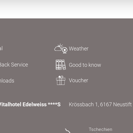
al
Weather
Back Service
Good to know
Voucher
loads
Vitalhotel Edelweiss ****S
Krössbach 1, 6167 Neustift i