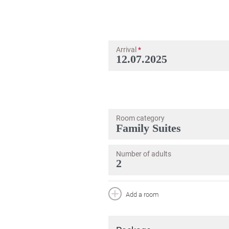
Arrival
*
Room category
Number of adults
Add a room