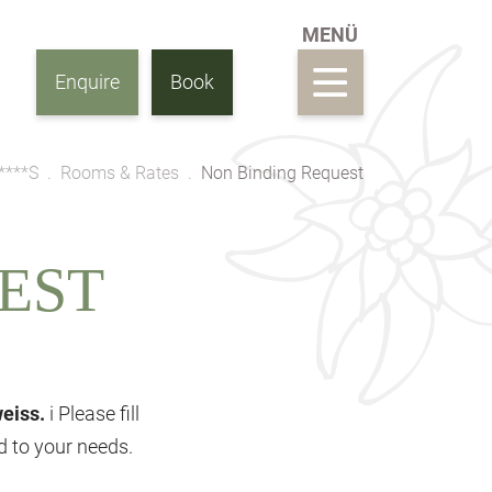
Enquire
Book
****S
Rooms & Rates
Non Binding Request
EST
weiss.
i Please fill
ed to your needs.