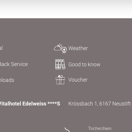
al
Weather
Back Service
Good to know
Voucher
loads
Vitalhotel Edelweiss ****S
Krössbach 1, 6167 Neustift i