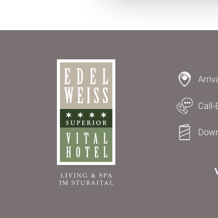
Arriv
Call-
Down