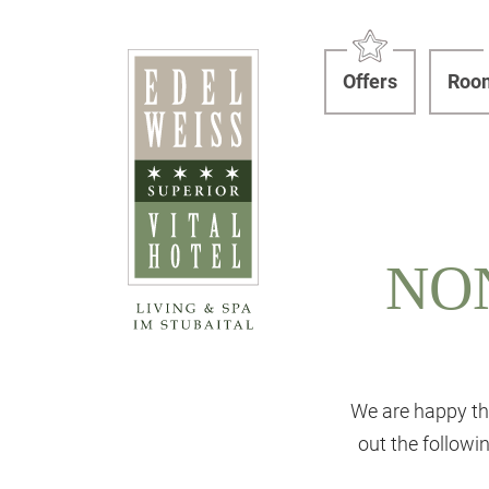
Offers
Room
NO
We are happy th
out the follow