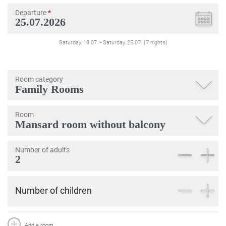
Departure
*
Saturday, 18.07.
-
Saturday, 25.07.
(
7
nights
)
Room category
Room
Number of adults
Number of children
Add a room