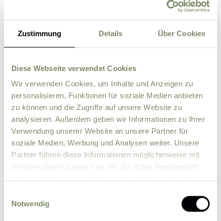
Zustimmung
Details
Über Cookies
Street
ZIP
City
Diese Webseite verwendet Cookies
Wir verwenden Cookies, um Inhalte und Anzeigen zu
personalisieren, Funktionen für soziale Medien anbieten
Country
zu können und die Zugriffe auf unsere Website zu
analysieren. Außerdem geben wir Informationen zu Ihrer
Verwendung unserer Website an unsere Partner für
Comment
soziale Medien, Werbung und Analysen weiter. Unsere
Partner führen diese Informationen möglicherweise mit
weiteren Daten zusammen, die Sie ihnen bereitgestellt
haben oder die sie im Rahmen Ihrer Nutzung der Dienste
gesammelt haben.
Einwilligungsauswahl
Notwendig