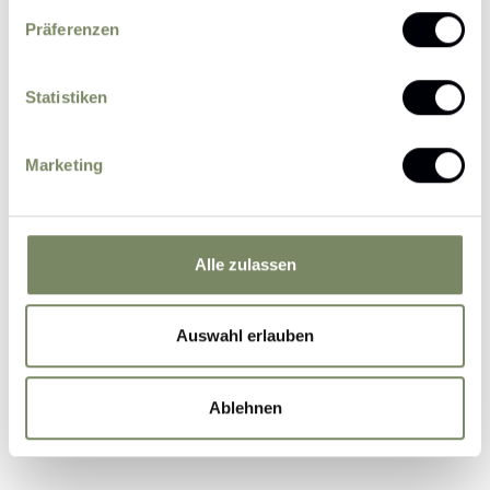
Präferenzen
Statistiken
Please send me news and information about
Marketing
offers by e-mail.
I agree that the personal data entered by me
may be processed by the data protection officer
for the purpose of processing my enquiry on the
Alle zulassen
basis of the consent given by me by sending the
form.
Further information
Auswahl erlauben
Ablehnen
Submit Inquiry