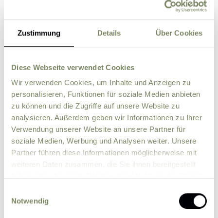
Zustimmung
Details
Über Cookies
Street
ZIP
City
Diese Webseite verwendet Cookies
Wir verwenden Cookies, um Inhalte und Anzeigen zu
personalisieren, Funktionen für soziale Medien anbieten
Country
zu können und die Zugriffe auf unsere Website zu
analysieren. Außerdem geben wir Informationen zu Ihrer
Verwendung unserer Website an unsere Partner für
Comment
soziale Medien, Werbung und Analysen weiter. Unsere
Partner führen diese Informationen möglicherweise mit
weiteren Daten zusammen, die Sie ihnen bereitgestellt
haben oder die sie im Rahmen Ihrer Nutzung der Dienste
gesammelt haben.
Einwilligungsauswahl
Notwendig