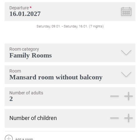
Departure
*
Saturday, 09.01.
-
Saturday, 16.01.
(
7
nights
)
Room category
Room
Number of adults
Number of children
Add a room