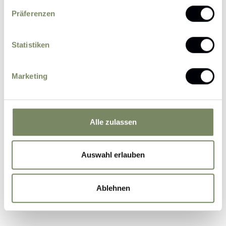
Präferenzen
Statistiken
Please send me news and information about
Marketing
offers by e-mail.
I agree that the personal data entered by me
may be processed by the data protection officer
for the purpose of processing my enquiry on the
Alle zulassen
basis of the consent given by me by sending the
form.
Further information
Auswahl erlauben
Ablehnen
Submit Inquiry