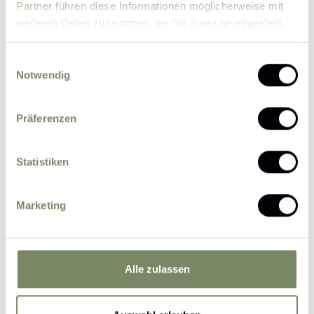
Partner führen diese Informationen möglicherweise mit
weiteren Daten zusammen, die Sie ihnen bereitgestellt
haben oder die sie im Rahmen Ihrer Nutzung der Dienste
gesammelt haben.
Einwilligungsauswahl
Notwendig
Bitte senden Sie mir zukünftig Informationen
Präferenzen
über Aktionen und News per E-Mail zu.
Ich erkläre mich einverstanden, dass eine
Statistiken
Verarbeitung der von mir eingegebenen
personenbezogenen Daten durch den
Marketing
datenschutzrechtlich Verantwortlichen zum
Zweck der Bearbeitung meiner Anfrage auf
Grundlage meiner durch das Absenden des
Formulars erteilten Einwilligung erfolgt.
Weitere
Alle zulassen
Informationen