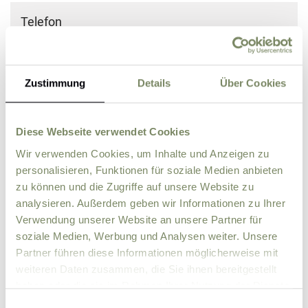
Telefon
Straße
Zustimmung
Details
Über Cookies
PLZ
Ort
Diese Webseite verwendet Cookies
Wir verwenden Cookies, um Inhalte und Anzeigen zu
Land
personalisieren, Funktionen für soziale Medien anbieten
zu können und die Zugriffe auf unsere Website zu
analysieren. Außerdem geben wir Informationen zu Ihrer
Zusätzliche Angaben, Fragen oder Wünsche
Verwendung unserer Website an unsere Partner für
soziale Medien, Werbung und Analysen weiter. Unsere
Partner führen diese Informationen möglicherweise mit
weiteren Daten zusammen, die Sie ihnen bereitgestellt
haben oder die sie im Rahmen Ihrer Nutzung der Dienste
gesammelt haben.
Einwilligungsauswahl