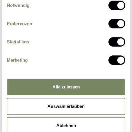
Notwendig
Präferenzen
Statistiken
Bitte senden Sie mir zukünftig Informationen
über Aktionen und News per E-Mail zu.
Marketing
Ich erkläre mich einverstanden, dass eine
Verarbeitung der von mir eingegebenen
personenbezogenen Daten durch den
datenschutzrechtlich Verantwortlichen zum
Alle zulassen
Zweck der Bearbeitung meiner Anfrage auf
Grundlage meiner durch das Absenden des
Auswahl erlauben
Formulars erteilten Einwilligung erfolgt.
Weitere
Informationen
Ablehnen