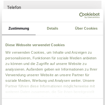
Telefon
Straße
Zustimmung
Details
Über Cookies
PLZ
Ort
Diese Webseite verwendet Cookies
Wir verwenden Cookies, um Inhalte und Anzeigen zu
Land
personalisieren, Funktionen für soziale Medien anbieten
zu können und die Zugriffe auf unsere Website zu
analysieren. Außerdem geben wir Informationen zu Ihrer
Zusätzliche Angaben, Fragen oder Wünsche
Verwendung unserer Website an unsere Partner für
soziale Medien, Werbung und Analysen weiter. Unsere
Partner führen diese Informationen möglicherweise mit
weiteren Daten zusammen, die Sie ihnen bereitgestellt
haben oder die sie im Rahmen Ihrer Nutzung der Dienste
gesammelt haben.
Einwilligungsauswahl