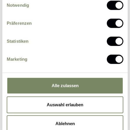
Notwendig
Präferenzen
Statistiken
Bitte senden Sie mir zukünftig Informationen
über Aktionen und News per E-Mail zu.
Marketing
Ich erkläre mich einverstanden, dass eine
Verarbeitung der von mir eingegebenen
personenbezogenen Daten durch den
datenschutzrechtlich Verantwortlichen zum
Alle zulassen
Zweck der Bearbeitung meiner Anfrage auf
Grundlage meiner durch das Absenden des
Auswahl erlauben
Formulars erteilten Einwilligung erfolgt.
Weitere
Informationen
Ablehnen