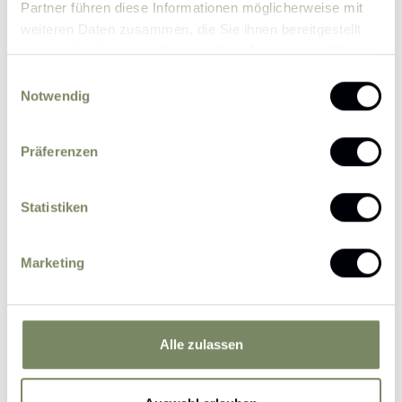
Partner führen diese Informationen möglicherweise mit
weiteren Daten zusammen, die Sie ihnen bereitgestellt
haben oder die sie im Rahmen Ihrer Nutzung der Dienste
gesammelt haben.
Einwilligungsauswahl
Notwendig
Bitte senden Sie mir zukünftig Informationen
Präferenzen
über Aktionen und News per E-Mail zu.
Ich erkläre mich einverstanden, dass eine
Statistiken
Verarbeitung der von mir eingegebenen
personenbezogenen Daten durch den
Marketing
datenschutzrechtlich Verantwortlichen zum
Zweck der Bearbeitung meiner Anfrage auf
Grundlage meiner durch das Absenden des
Formulars erteilten Einwilligung erfolgt.
Weitere
Alle zulassen
Informationen