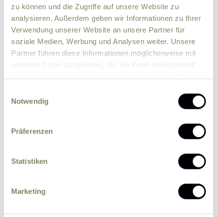
zu können und die Zugriffe auf unsere Website zu
analysieren. Außerdem geben wir Informationen zu Ihrer
Verwendung unserer Website an unsere Partner für
soziale Medien, Werbung und Analysen weiter. Unsere
Partner führen diese Informationen möglicherweise mit
weiteren Daten zusammen, die Sie ihnen bereitgestellt
haben oder die sie im Rahmen Ihrer Nutzung der Dienste
Bitte senden Sie mir zukünftig Informationen
gesammelt haben.
über Aktionen und News per E-Mail zu.
Einwilligungsauswahl
Notwendig
Ich erkläre mich einverstanden, dass eine
Verarbeitung der von mir eingegebenen
personenbezogenen Daten durch den
Präferenzen
datenschutzrechtlich Verantwortlichen zum
Zweck der Bearbeitung meiner Anfrage auf
Statistiken
Grundlage meiner durch das Absenden des
Formulars erteilten Einwilligung erfolgt.
Weitere
Marketing
Informationen