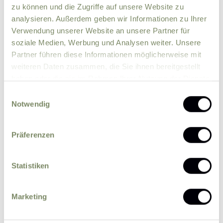
zu können und die Zugriffe auf unsere Website zu
analysieren. Außerdem geben wir Informationen zu Ihrer
Verwendung unserer Website an unsere Partner für
soziale Medien, Werbung und Analysen weiter. Unsere
Partner führen diese Informationen möglicherweise mit
weiteren Daten zusammen, die Sie ihnen bereitgestellt
haben oder die sie im Rahmen Ihrer Nutzung der Dienste
Bitte senden Sie mir zukünftig Informationen
gesammelt haben.
über Aktionen und News per E-Mail zu.
Einwilligungsauswahl
Notwendig
Ich erkläre mich einverstanden, dass eine
Verarbeitung der von mir eingegebenen
personenbezogenen Daten durch den
Präferenzen
datenschutzrechtlich Verantwortlichen zum
Zweck der Bearbeitung meiner Anfrage auf
Statistiken
Grundlage meiner durch das Absenden des
Formulars erteilten Einwilligung erfolgt.
Weitere
Marketing
Informationen